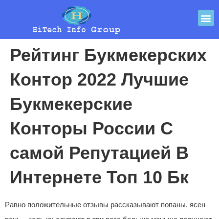
Рейтинг Букмекерских
Контор 2022 Лучшие
Букмекерские
Конторы России С
самой Репутацией В
Интернете Топ 10 Бк
Равно положительные отзывы рассказывают попаны, ясен