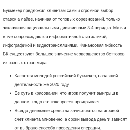
Букмекер предложил клиентам самый огромной выбор
ставок а лайве, начиная от топовых соревнований, только
заканчивая национальными дивизионами 3-4 порядка. Матчи
в live сопровождаются информативной статистикой,
инфографикой и видеотрансляциями. Финансовая гибкость
БК существуют большое значение усовершенство бетторов
из разных стран мира.
Касается молодой российский букмекер, начавший
деятельность же 2020 году.
Ее суть в красовании, что игрок получит выигрыш в
данном, когда его «экспресс» проигрывает.
Всегда денежные средства зачисляются на игровой
счет клиента мгновенно, а сроки вывода деньги зависят
от выбрано способа проведения операции.