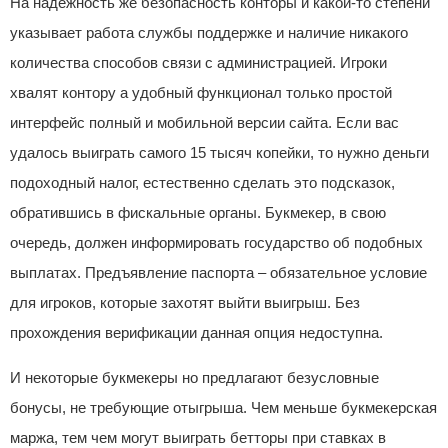
На надежность же безопасность конторы и какой-то степени
указывает работа службы поддержке и наличие никакого
количества способов связи с администрацией. Игроки
хвалят контору а удобный функционал только простой
интерфейс полный и мобильной версии сайта. Если вас
удалось выиграть самого 15 тысяч копейки, то нужно деньги
подоходный налог, естественно сделать это подсказок,
обратившись в фискальные органы. Букмекер, в свою
очередь, должен информировать государство об подобных
выплатах. Предъявление паспорта – обязательное условие
для игроков, которые захотят выйти выигрыш. Без
прохождения верификации данная опция недоступна.
И некоторые букмекеры но предлагают безусловные
бонусы, не требующие отыгрыша. Чем меньше букмекерская
маржа, тем чем могут выиграть бетторы при ставках в