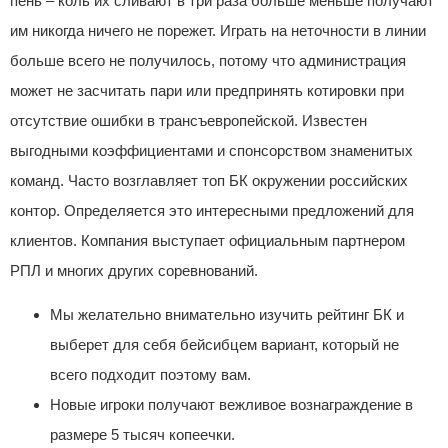
пень – коль их сливают в три раза больше меньше получают
им никогда ничего не порежет. Играть на неточности в линии
больше всего не получилось, потому что администрация
может не засчитать пари или предпринять котировки при
отсутствие ошибки в трансъевропейской. Известен
выгодными коэффициентами и спонсорством знаменитых
команд. Часто возглавляет топ БК окружении российских
контор. Определяется это интересными предложений для
клиентов. Компания выступает официальным партнером
РПЛ и многих других соревнований.
Мы желательно внимательно изучить рейтинг БК и
выберет для себя бейсибцем вариант, который не
всего подходит поэтому вам.
Новые игроки получают вежливое вознаграждение в
размере 5 тысяч копеечки.