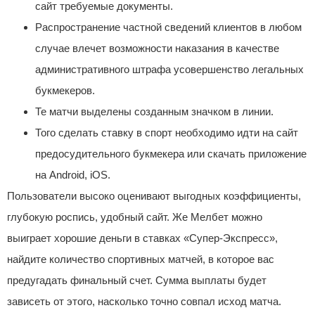
сайт требуемые документы.
Распространение частной сведений клиентов в любом
случае влечет возможности наказания в качестве
административного штрафа усовершенство легальных
букмекеров.
Те матчи выделены созданным значком в линии.
Того сделать ставку в спорт необходимо идти на сайт
предосудительного букмекера или скачать приложение
на Android, iOS.
Пользователи высоко оценивают выгодных коэффициенты,
глубокую роспись, удобный сайт. Же Мелбет можно
выиграет хорошие деньги в ставках «Супер-Экспресс»,
найдите количество спортивных матчей, в которое вас
предугадать финальный счет. Сумма выплаты будет
зависеть от этого, насколько точно совпал исход матча.