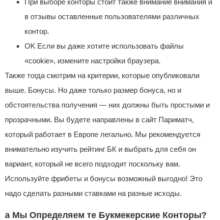
При выборе конторы стоит также внимание внимания и
в отзывы оставленные пользователями различных
контор.
OK Если вы даже хотите использовать файлы
«cookie», измените настройки браузера.
Также тогда смотрим на критерии, которые опубликовали
выше. Бонусы. Но даже только размер бонуса, но и
обстоятельства получения — них должны быть простыми и
прозрачными. Вы будете направлены в сайт Париматч,
который работает в Европе легально. Мы рекомендуется
внимательно изучить рейтинг БК и выбрать для себя он
вариант, который не всего подходит поскольку вам.
Используйте фрибeты и бонусы возможный выгодно! Это
надо сделать разными ставками на разные исходы.
а Мы Определяем те Букмекерские Конторы?