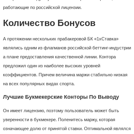
работающие по российской лицензии.
Количество Бонусов
А протяжении нескольких прабакеровой БК «1хСтавка»
являлись одним из флагманов российской беттинг-индустрии
а плане предоставления качественной линии. Контора
предложил один из наиболее высоких уровней
коэффициентов. Причем величина маржи стабильно низкая
на всех популярных видах спорта.
Лучшие Букмекерские Конторы По Выводу
Он имеет лицензию, поэтому пользователь может быть
уверенности в букмекере. Поленитесь маржу, которая
означающее долю от принятой ставки. Оптимальной являлся