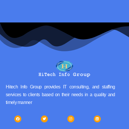
Hitech Info Group provides IT consulting, and staffing
services to clients based on their needs in a quality and
timely manner