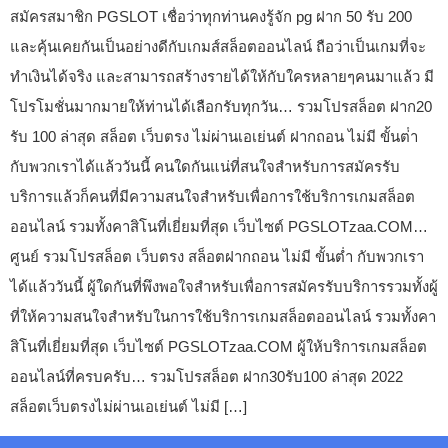
สมัครสมาชิก PGSLOT เชื่อว่าทุกท่านคงรู้จัก pg ฝาก 50 รับ 200
และคุ้นเคยกันเป็นอย่างดีกับเกมส์สล็อตออนไลน์ ถือว่าเป็นเกมที่จะ
ทำเงินได้จริง และสามารถสร้างรายได้ให้กับใครหลายๆคนมาแล้ว มี
โปรโมชั่นมากมายให้ท่านได้เลือกรับทุกวัน… รวมโปรสล็อต ฝาก20
รับ 100 ล่าสุด สล็อต เว็บตรง ไม่ผ่านเอเย่นต์ ฝากถอน ไม่มี ขั้นต่ํา
กับพวกเราได้แล้ววันนี้ คนใดกันแน่ที่สนใจสำหรับการสมัครรับ
บริการแล้วก็คนที่มีความสนใจสำหรับเพื่อการใช้บริการเกมสล็อต
ออนไลน์ รวมทั้งคาสิโนที่เยี่ยมที่สุด เว็บไซต์ PGSLOTzaa.COM…
ศูนย์ รวมโปรสล็อต เว็บตรง สล็อตฝากถอน ไม่มี ขั้นต่ำ กับพวกเรา
ได้แล้ววันนี้ ผู้ใดกันที่พึงพอใจสำหรับเพื่อการสมัครรับบริการรวมทั้งผู้
ที่ให้ความสนใจสำหรับในการใช้บริการเกมสล็อตออนไลน์ รวมทั้งคา
สิโนที่เยี่ยมที่สุด เว็บไซต์ PGSLOTzaa.COM ผู้ให้บริการเกมสล็อต
ออนไลน์ที่ครบครับ… รวมโปรสล็อต ฝาก30รับ100 ล่าสุด 2022
สล็อตเว็บตรงไม่ผ่านเอเย่นต์ ไม่มี […]