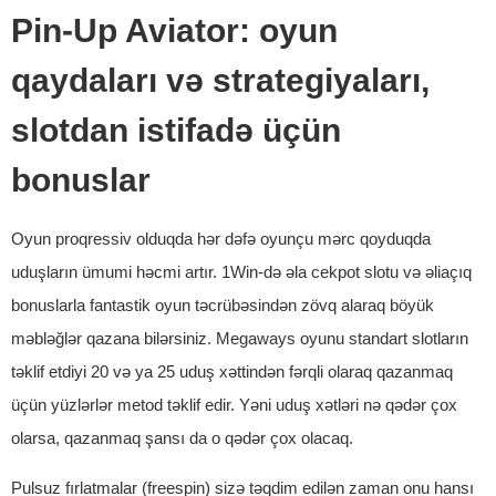
Pin-Up Aviator: oyun
qaydaları və strategiyaları,
slotdan istifadə üçün
bonuslar
Oyun proqressiv olduqda hər dəfə oyunçu mərc qoyduqda
uduşların ümumi həcmi artır. 1Win-də əla cekpot slotu və əliaçıq
bonuslarla fantastik oyun təcrübəsindən zövq alaraq böyük
məbləğlər qazana bilərsiniz. Megaways oyunu standart slotların
təklif etdiyi 20 və ya 25 uduş xəttindən fərqli olaraq qazanmaq
üçün yüzlərlər metod təklif edir. Yəni uduş xətləri nə qədər çox
olarsa, qazanmaq şansı da o qədər çox olacaq.
Pulsuz fırlatmalar (freespin) sizə təqdim edilən zaman onu hansı