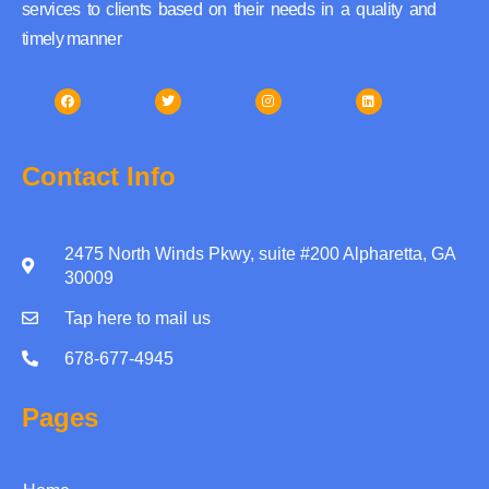
services to clients based on their needs in a quality and
timely manner
Contact Info
2475 North Winds Pkwy, suite #200 Alpharetta, GA
30009
Tap here to mail us
678-677-4945
Pages