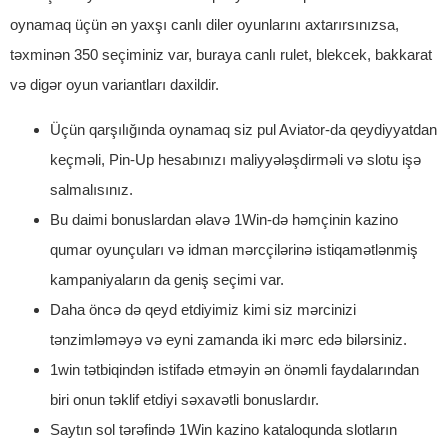
oynamaq üçün ən yaxşı canlı diler oyunlarını axtarırsınızsa,
təxminən 350 seçiminiz var, buraya canlı rulet, blekcek, bakkarat
və digər oyun variantları daxildir.
Üçün qarşılığında oynamaq siz pul Aviator-da qeydiyyatdan
keçməli, Pin-Up hesabınızı maliyyələşdirməli və slotu işə
salmalısınız.
Bu daimi bonuslardan əlavə 1Win-də həmçinin kazino
qumar oyunçuları və idman mərcçilərinə istiqamətlənmiş
kampaniyaların da geniş seçimi var.
Daha öncə də qeyd etdiyimiz kimi siz mərcinizi
tənzimləməyə və eyni zamanda iki mərc edə bilərsiniz.
1win tətbiqindən istifadə etməyin ən önəmli faydalarından
biri onun təklif etdiyi səxavətli bonuslardır.
Saytın sol tərəfində 1Win kazino kataloqunda slotların