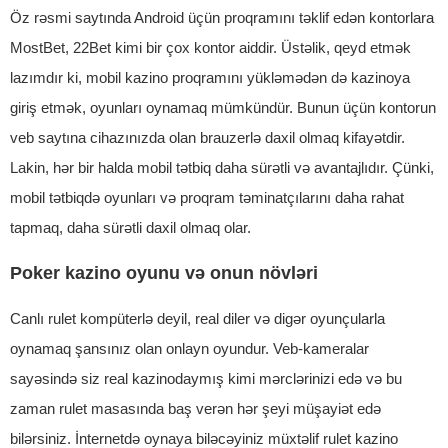
Öz rəsmi saytında Android üçün proqramını təklif edən kontorlara
MostBet, 22Bet kimi bir çox kontor aiddir. Üstəlik, qeyd etmək
lazımdır ki, mobil kazino proqramını yükləmədən də kazinoya
giriş etmək, oyunları oynamaq mümkündür. Bunun üçün kontorun
veb saytına cihazınızda olan brauzerlə daxil olmaq kifayətdir.
Lakin, hər bir halda mobil tətbiq daha sürətli və avantajlıdır. Çünki,
mobil tətbiqdə oyunları və proqram təminatçılarını daha rahat
tapmaq, daha sürətli daxil olmaq olar.
Poker kazino oyunu və onun növləri
Canlı rulet kompüterlə deyil, real diler və digər oyunçularla
oynamaq şansınız olan onlayn oyundur. Veb-kameralar
sayəsində siz real kazinodaymış kimi mərclərinizi edə və bu
zaman rulet masasında baş verən hər şeyi müşayiət edə
bilərsiniz. İnternetdə oynaya biləcəyiniz müxtəlif rulet kazino