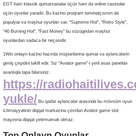
EGT həm klassik qumarxanalar üçün həm də online casinolar
üçün oyunlar yaradır. Bu kazino proqram təminatçısının da
populyar və məşhur oyunları var. “Supreme Hot”, “Retro Style”,
“40 Burning Hot”, “Fast Money” bu sözügedən məşhur
oyunlardan sadəcə bir neçəsidir.
1Win onlayn kazino hazırda müştərilərinə qumar və əyləncələrin
geniş çeşidini təklif edir. Siz “Aviator game”-i yerli əsas paneldə
asanlıqla tapa bilərsiniz.
https://radiohaitilives.
yukle/
Bu qədər əyləncələr arasında bu mövsüm oyun
ictimaiyyətinin diqqət mərkəzinə çevrilən Aviator game slot
maşınına diqqət yetirməmək olmaz.
Top Onlayn Oyunlar