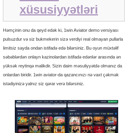
xüsusiyyətləri
Həmçinin onu da qeyd edək ki, 1win Aviator demo versiyası
pulsuzdur və siz bukmekerin sizə verdiyi real olmayan pullarla
limitsiz sayda ondan istifadə edə bilərsiniz. Bu oyun müxtəlif
səbəblərdən onlayn kazinolardan istifadə edənlər arasında ən
yüksək reytinqə malikdir. Sizin daim məsuliyyətdə olmanız da
onlardan biridir. 1win aviator-da qazancınızı nə vaxt çəkmək
istədiyinizə yalnız siz qərar verə bilərsiniz.