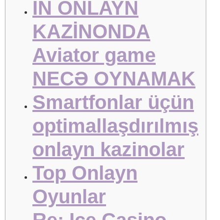
IN ONLAYN
KAZİNONDA
Aviator game
NECƏ OYNAMAK
Smartfonlar üçün
optimallaşdırılmış
onlayn kazinolar
Top Onlayn
Oyunlar