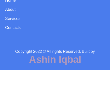
Home
About
Services
Contacts
Copyright 2022 © All rights Reserved. Built by
Ashin Iqbal