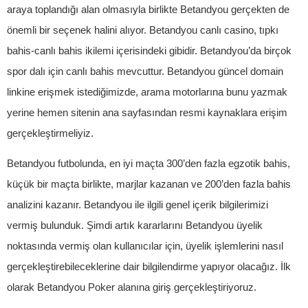
araya toplandığı alan olmasıyla birlikte Betandyou gerçekten de
önemli bir seçenek halini alıyor. Betandyou canlı casino, tıpkı
bahis-canlı bahis ikilemi içerisindeki gibidir. Betandyou’da birçok
spor dalı için canlı bahis mevcuttur. Betandyou güncel domain
linkine erişmek istediğimizde, arama motorlarına bunu yazmak
yerine hemen sitenin ana sayfasından resmi kaynaklara erişim
gerçekleştirmeliyiz.
Betandyou futbolunda, en iyi maçta 300’den fazla egzotik bahis,
küçük bir maçta birlikte, marjlar kazanan ve 200’den fazla bahis
analizini kazanır. Betandyou ile ilgili genel içerik bilgilerimizi
vermiş bulunduk. Şimdi artık kararlarını Betandyou üyelik
noktasında vermiş olan kullanıcılar için, üyelik işlemlerini nasıl
gerçekleştirebileceklerine dair bilgilendirme yapıyor olacağız. İlk
olarak Betandyou Poker alanına giriş gerçekleştiriyoruz.