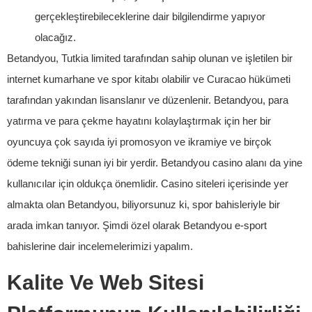
gerçekleştirebileceklerine dair bilgilendirme yapıyor
olacağız.
Betandyou, Tutkia limited tarafından sahip olunan ve işletilen bir
internet kumarhane ve spor kitabı olabilir ve Curacao hükümeti
tarafından yakından lisanslanır ve düzenlenir. Betandyou, para
yatırma ve para çekme hayatını kolaylaştırmak için her bir
oyuncuya çok sayıda iyi promosyon ve ikramiye ve birçok
ödeme tekniği sunan iyi bir yerdir. Betandyou casino alanı da yine
kullanıcılar için oldukça önemlidir. Casino siteleri içerisinde yer
almakta olan Betandyou, biliyorsunuz ki, spor bahisleriyle bir
arada imkan tanıyor. Şimdi özel olarak Betandyou e-sport
bahislerine dair incelemelerimizi yapalım.
Kalite Ve Web Sitesi