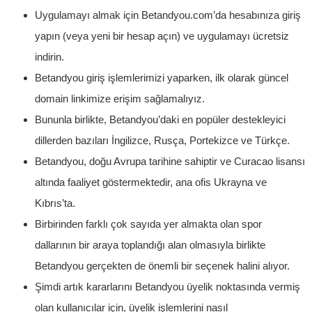
Uygulamayı almak için Betandyou.com’da hesabınıza giriş
yapın (veya yeni bir hesap açın) ve uygulamayı ücretsiz
indirin.
Betandyou giriş işlemlerimizi yaparken, ilk olarak güncel
domain linkimize erişim sağlamalıyız.
Bununla birlikte, Betandyou’daki en popüler destekleyici
dillerden bazıları İngilizce, Rusça, Portekizce ve Türkçe.
Betandyou, doğu Avrupa tarihine sahiptir ve Curacao lisansı
altında faaliyet göstermektedir, ana ofis Ukrayna ve
Kıbrıs’ta.
Birbirinden farklı çok sayıda yer almakta olan spor
dallarının bir araya toplandığı alan olmasıyla birlikte
Betandyou gerçekten de önemli bir seçenek halini alıyor.
Şimdi artık kararlarını Betandyou üyelik noktasında vermiş
olan kullanıcılar için, üyelik işlemlerini nasıl