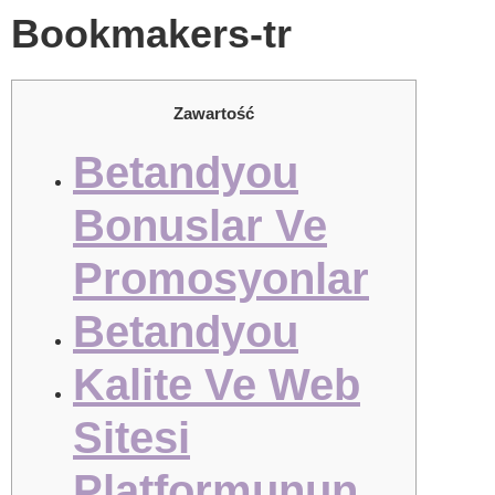
Bookmakers-tr
Zawartość
Betandyou
Bonuslar Ve
Promosyonlar
Betandyou
Kalite Ve Web
Sitesi
Platformunun