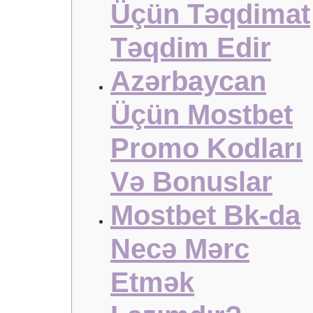
Üçün Təqdimat
Təqdim Edir
Azərbaycan
Üçün Mostbet
Promo Kodları
Və Bonuslar
Mostbet Bk-da
Necə Mərc
Etmək