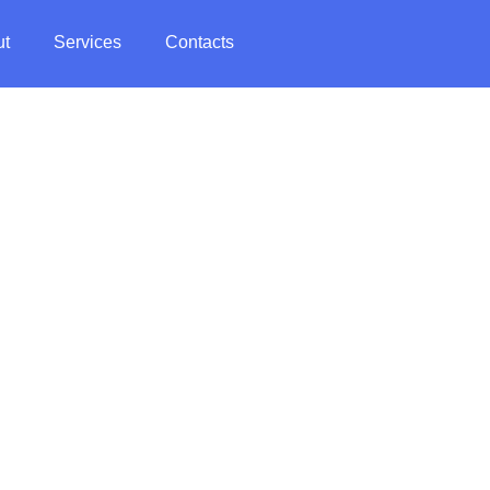
ut
Services
Contacts