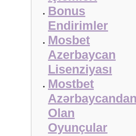
Bonus
Endirimler
Mosbet
Azerbaycan
Lisenziyası
Mostbet
Azərbaycanda
Olan
Oyunçular