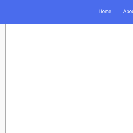
Home
Abo